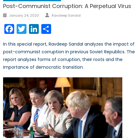
Post-Communist Corruption: A Perpetual Virus
Author
Posted
January 24, 2020
Ravdeep Sandal
on
Facebook
Twitter
LinkedIn
Share
In this special report, Ravdeep Sandal analyzes the impact of
post-communist corruption in previous Soviet Republics. The
report analyzes forms of corruption, their roots and the
importance of democratic transition.