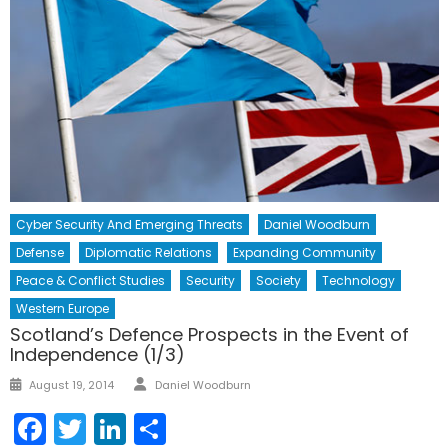
Cyber Security And Emerging Threats
Daniel Woodburn
Defense
Diplomatic Relations
Expanding Community
Peace & Conflict Studies
Security
Society
Technology
Western Europe
Scotland’s Defence Prospects in the Event of
Independence (1/3)
Author
Posted
August 19, 2014
Daniel Woodburn
on
Facebook
Twitter
LinkedIn
Share