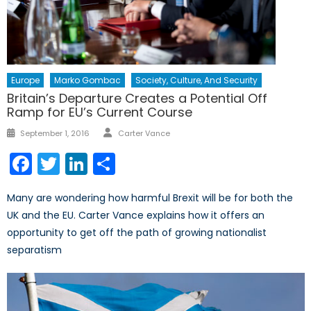
Europe
Marko Gombac
Society, Culture, And Security
Britain’s Departure Creates a Potential Off
Ramp for EU’s Current Course
Author
Posted
September 1, 2016
Carter Vance
on
Facebook
Twitter
LinkedIn
Share
Many are wondering how harmful Brexit will be for both the
UK and the EU. Carter Vance explains how it offers an
opportunity to get off the path of growing nationalist
separatism