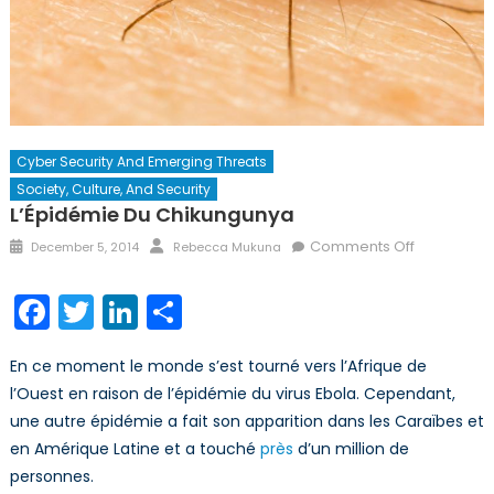
Cyber Security And Emerging Threats
Society, Culture, And Security
L’Épidémie Du Chikungunya
Posted
Author
on
Comments Off
December 5, 2014
Rebecca Mukuna
on
L’Épidémie
du
Facebook
Twitter
LinkedIn
Share
Chikungun
En ce moment le monde s’est tourné vers l’Afrique de
l’Ouest en raison de l’épidémie du virus Ebola. Cependant,
une autre épidémie a fait son apparition dans les Caraïbes et
en Amérique Latine et a touché
près
d’un million de
personnes.