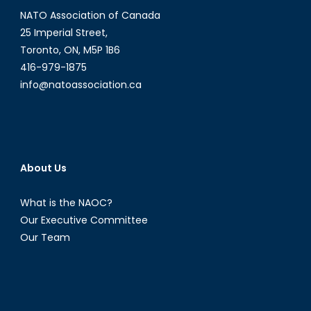
NATO Association of Canada
journ
de
25 Imperial Street,
débat
Toronto, ON, M5P 1B6
sur
416-979-1875
les
info@natoassociation.ca
nouvel
forme
de
maint
de
About Us
la
paix
What is the NAOC?
Our Executive Committee
Our Team