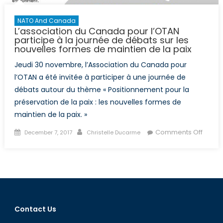
NATO And Canada
L’association du Canada pour l’OTAN
participe à la journée de débats sur les
nouvelles formes de maintien de la paix
Jeudi 30 novembre, l’Association du Canada pour
l’OTAN a été invitée à participer à une journée de
débats autour du thème « Positionnement pour la
préservation de la paix : les nouvelles formes de
maintien de la paix. »
Posted
Author
on
Comments Off
December 7, 2017
Christelle Ducarme
on
L’asso
du
Cana
pour
l’OTAN
partic
Contact Us
à
la