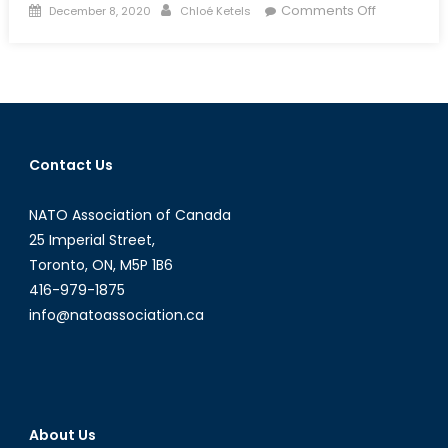
Posted
Author
on
Comments Off
December 8, 2020
Chloé Ketels
on
La
France
et
l’OTAN,
«
je
Contact Us
t’aime,
moi
NATO Association of Canada
non
plus
25 Imperial Street,
»
Toronto, ON, M5P 1B6
416-979-1875
info@natoassociation.ca
About Us